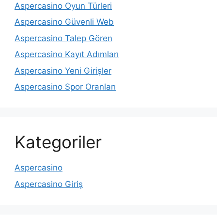
Aspercasino Oyun Türleri
Aspercasino Güvenli Web
Aspercasino Talep Gören
Aspercasino Kayıt Adımları
Aspercasino Yeni Girişler
Aspercasino Spor Oranları
Kategoriler
Aspercasino
Aspercasino Giriş