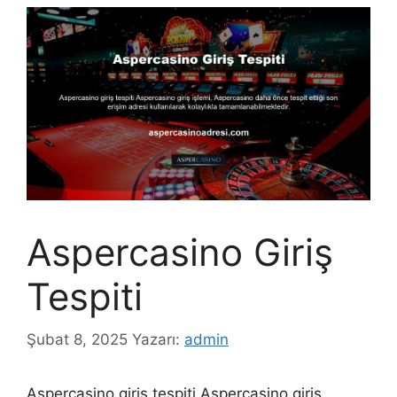
Aspercasino Giriş
Tespiti
Şubat 8, 2025
Yazarı:
admin
Aspercasino giriş tespiti Aspercasino giriş