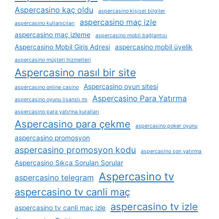
Aspercasino kaç oldu
aspercasino kişisel bilgiler
aspercasino maç izle
aspercasino kullanıcıları
aspercasino maç izleme
aspercasino mobil bağlantısı
Aspercasino Mobil Giriş Adresi
aspercasino mobil üyelik
aspercasino müşteri hizmetleri
Aspercasino nasıl bir site
Aspercasino oyun sitesi
aspercasino online casino
Aspercasino Para Yatırma
aspercasino oyunu lisanslı mı
aspercasino para yatırma kuralları
Aspercasino para çekme
aspercasino poker oyunu
aspercasino promosyon
aspercasino promosyon kodu
aspercasino son yatırma
Aspercasino Sıkça Sorulan Sorular
Aspercasino tv
aspercasino telegram
aspercasino tv canli maç
aspercasino tv izle
aspercasino tv canli maç izle