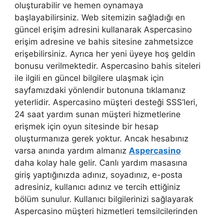
oluşturabilir ve hemen oynamaya
başlayabilirsiniz. Web sitemizin sağladığı en
güncel erişim adresini kullanarak Aspercasino
erişim adresine ve bahis sitesine zahmetsizce
erişebilirsiniz. Ayrıca her yeni üyeye hoş geldin
bonusu verilmektedir. Aspercasino bahis siteleri
ile ilgili en güncel bilgilere ulaşmak için
sayfamızdaki yönlendir butonuna tıklamanız
yeterlidir. Aspercasino müşteri desteği SSS’leri,
24 saat yardım sunan müşteri hizmetlerine
erişmek için oyun sitesinde bir hesap
oluşturmanıza gerek yoktur. Ancak hesabınız
varsa anında yardım almanız
Aspercasino
daha kolay hale gelir. Canlı yardım masasına
giriş yaptığınızda adınız, soyadınız, e-posta
adresiniz, kullanıcı adınız ve tercih ettiğiniz
bölüm sunulur. Kullanıcı bilgilerinizi sağlayarak
Aspercasino müşteri hizmetleri temsilcilerinden