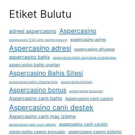
Etiket Bulutu
Aspercasino
adresi aspercasino
aspercasino adres
aspercasino 7/24 canlı casino oynayın
Aspercasino adresi
aspercasino altyapısı
aspercasino bahis
aspercasino bahis karşılama promosyonu
aspercasino bahis oranları
Aspercasino Bahis Sitesi
aspercasino bahis sitesine giriş
aspercasino bilgileri
Aspercasino bonus
aspercasino bonusları
Aspercasino canlı bahis
Aspercasino canlı casino
Aspercasino canlı destek
Aspercasino canlı maç izleme
aspercasino canlı yardım
aspercasino canlı oyun reklamı
aspercasino casino bonusları
aspercasino casino bölümü