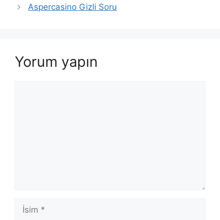
Aspercasino Gizli Soru
Yorum yapın
Yorum
İsim