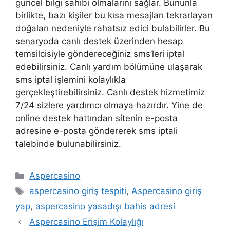
güncel bilgi sahibi olmalarını sağlar. Bununla
birlikte, bazı kişiler bu kısa mesajları tekrarlayan
doğaları nedeniyle rahatsız edici bulabilirler. Bu
senaryoda canlı destek üzerinden hesap
temsilcisiyle göndereceğiniz sms’leri iptal
edebilirsiniz. Canlı yardım bölümüne ulaşarak
sms iptal işlemini kolaylıkla
gerçekleştirebilirsiniz. Canlı destek hizmetimiz
7/24 sizlere yardımcı olmaya hazırdır. Yine de
online destek hattından sitenin e-posta
adresine e-posta göndererek sms iptali
talebinde bulunabilirsiniz.
Kategoriler
Aspercasino
Etiketler
aspercasino giriş tespiti
,
Aspercasino giriş
yap
,
aspercasino yasadışı bahis adresi
Aspercasino Erişim Kolaylığı