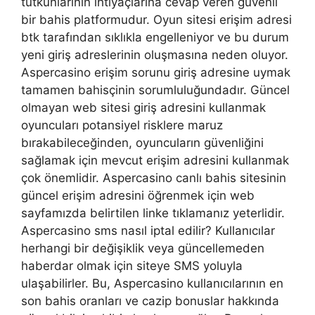
tutkunlarının ihtiyaçlarına cevap veren güvenli
bir bahis platformudur. Oyun sitesi erişim adresi
btk tarafından sıklıkla engelleniyor ve bu durum
yeni giriş adreslerinin oluşmasına neden oluyor.
Aspercasino erişim sorunu giriş adresine uymak
tamamen bahisçinin sorumluluğundadır. Güncel
olmayan web sitesi giriş adresini kullanmak
oyuncuları potansiyel risklere maruz
bırakabileceğinden, oyuncuların güvenliğini
sağlamak için mevcut erişim adresini kullanmak
çok önemlidir. Aspercasino canlı bahis sitesinin
güncel erişim adresini öğrenmek için web
sayfamızda belirtilen linke tıklamanız yeterlidir.
Aspercasino sms nasıl iptal edilir? Kullanıcılar
herhangi bir değişiklik veya güncellemeden
haberdar olmak için siteye SMS yoluyla
ulaşabilirler. Bu, Aspercasino kullanıcılarının en
son bahis oranları ve cazip bonuslar hakkında