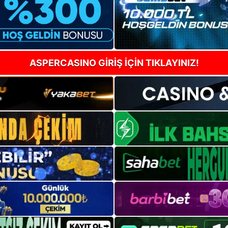
ASPERCASINO GİRİŞ İÇİN TIKLAYINIZ!