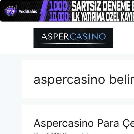
İçeriğe
atla
aspercasino belirl
Aspercasino Para Çe