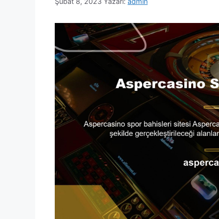
Şubat 8, 2023
Yazarı:
admin