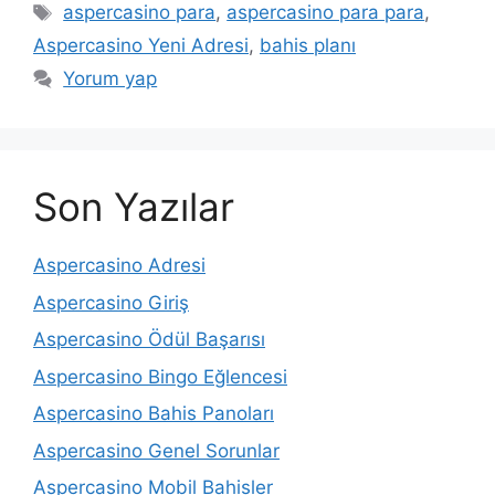
Etiketler
aspercasino para
,
aspercasino para para
,
Aspercasino Yeni Adresi
,
bahis planı
Yorum yap
Son Yazılar
Aspercasino Adresi
Aspercasino Giriş
Aspercasino Ödül Başarısı
Aspercasino Bingo Eğlencesi
Aspercasino Bahis Panoları
Aspercasino Genel Sorunlar
Aspercasino Mobil Bahisler