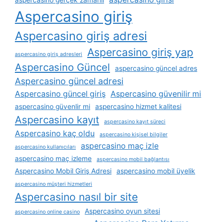
aspercasino gerçek zamanlı
Aspercasino giriş
Aspercasino giriş adresi
Aspercasino giriş yap
aspercasino giriş adresleri
Aspercasino Güncel
aspercasino güncel adres
Aspercasino güncel adresi
Aspercasino güncel giriş
Aspercasino güvenilir mi
aspercasino güvenlir mi
aspercasino hizmet kalitesi
Aspercasino kayıt
aspercasino kayıt süreci
Aspercasino kaç oldu
aspercasino kişisel bilgiler
aspercasino maç izle
aspercasino kullanıcıları
aspercasino maç izleme
aspercasino mobil bağlantısı
Aspercasino Mobil Giriş Adresi
aspercasino mobil üyelik
aspercasino müşteri hizmetleri
Aspercasino nasıl bir site
Aspercasino oyun sitesi
aspercasino online casino