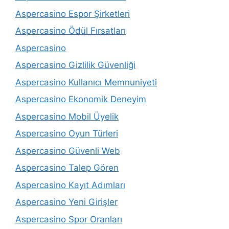
Aspercasino Espor Şirketleri
Aspercasino Ödül Fırsatları
Aspercasino
Aspercasino Gizlilik Güvenliği
Aspercasino Kullanıcı Memnuniyeti
Aspercasino Ekonomik Deneyim
Aspercasino Mobil Üyelik
Aspercasino Oyun Türleri
Aspercasino Güvenli Web
Aspercasino Talep Gören
Aspercasino Kayıt Adımları
Aspercasino Yeni Girişler
Aspercasino Spor Oranları