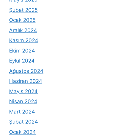
Şubat 2025
Ocak 2025
Aralık 2024
Kasım 2024
Ekim 2024
Eylül 2024
Ağustos 2024
Haziran 2024
Mayıs 2024
Nisan 2024
Mart 2024
Şubat 2024
Ocak 2024