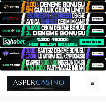
İçeriğe
atla
Menü