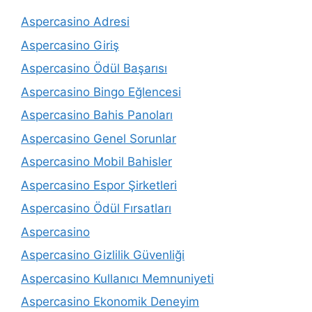
Aspercasino Adresi
Aspercasino Giriş
Aspercasino Ödül Başarısı
Aspercasino Bingo Eğlencesi
Aspercasino Bahis Panoları
Aspercasino Genel Sorunlar
Aspercasino Mobil Bahisler
Aspercasino Espor Şirketleri
Aspercasino Ödül Fırsatları
Aspercasino
Aspercasino Gizlilik Güvenliği
Aspercasino Kullanıcı Memnuniyeti
Aspercasino Ekonomik Deneyim