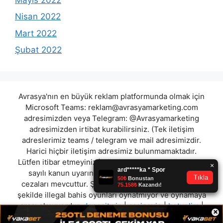
Nisan 2022
Mart 2022
Şubat 2022
Avrasya'nın en büyük reklam platformunda olmak için
Microsoft Teams:
reklam@avrasyamarketing.com
adresimizden veya Telegram: @Avrasyamarketing
adresimizden irtibat kurabilirsiniz. (Tek iletişim
adreslerimiz teams / telegram ve mail adresimizdir.
Harici hiçbir iletişim adresimiz bulunmamaktadır.
Lütfen itibar etmeyiniz.) Türkiye yasalarına göre 7258
sayılı kanun uyarınca yasa dışı bahis oynamanın
cezaları mevcuttur. Şu an bulunduğunuz site hiç bir
şekilde illegal bahis oyunları oynatmıyor ve oynamaya
aracı olmuyordur.
depositwin
|
casinovio
|
betunlim
|
×
betgit
|
yebet
|
ganyanbet
|
rodosbet
|
bayabetcasino