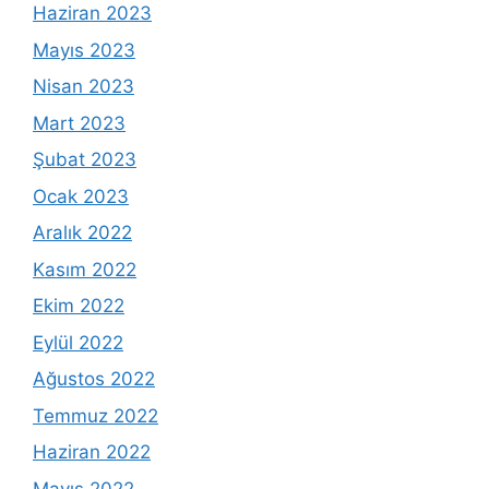
Haziran 2023
Mayıs 2023
Nisan 2023
Mart 2023
Şubat 2023
Ocak 2023
Aralık 2022
Kasım 2022
Ekim 2022
Eylül 2022
Ağustos 2022
Temmuz 2022
Haziran 2022
Mayıs 2022