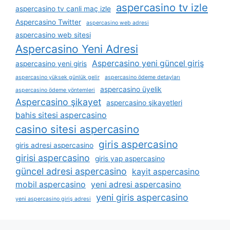
aspercasino tv izle
aspercasino tv canli maç izle
Aspercasino Twitter
aspercasino web adresi
aspercasino web sitesi
Aspercasino Yeni Adresi
Aspercasino yeni güncel giriş
aspercasino yeni giris
aspercasino yüksek günlük gelir
aspercasino ödeme detayları
aspercasino üyelik
aspercasino ödeme yöntemleri
Aspercasino şikayet
aspercasino şikayetleri
bahis sitesi aspercasino
casino sitesi aspercasino
giris aspercasino
giris adresi aspercasino
girisi aspercasino
giris yap aspercasino
güncel adresi aspercasino
kayit aspercasino
mobil aspercasino
yeni adresi aspercasino
yeni giris aspercasino
yeni aspercasino giriş adresi