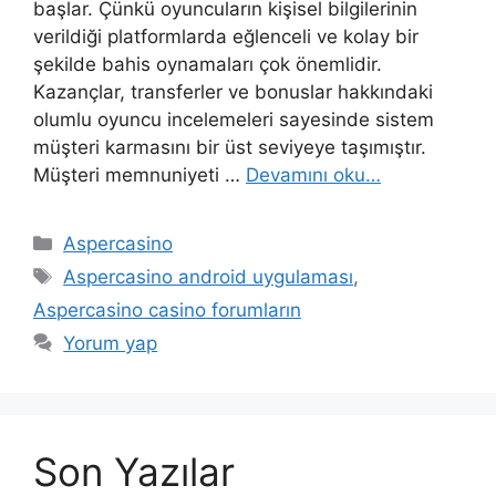
başlar. Çünkü oyuncuların kişisel bilgilerinin
verildiği platformlarda eğlenceli ve kolay bir
şekilde bahis oynamaları çok önemlidir.
Kazançlar, transferler ve bonuslar hakkındaki
olumlu oyuncu incelemeleri sayesinde sistem
müşteri karmasını bir üst seviyeye taşımıştır.
Müşteri memnuniyeti …
Devamını oku…
Kategoriler
Aspercasino
Etiketler
Aspercasino android uygulaması
,
Aspercasino casino forumların
Yorum yap
Son Yazılar