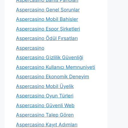
Aspercasino Bahis Panoları
Aspercasino Genel Sorunlar
Aspercasino Mobil Bahisler
Aspercasino Espor Şirketleri
Aspercasino Ödül Fırsatları
Aspercasino
Aspercasino Gizlilik Güvenliği
Aspercasino Kullanıcı Memnuniyeti
Aspercasino Ekonomik Deneyim
Aspercasino Mobil Üyelik
Aspercasino Oyun Türleri
Aspercasino Güvenli Web
Aspercasino Talep Gören
Aspercasino Kayıt Adımları