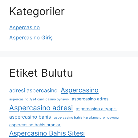
Kategoriler
Aspercasino
Aspercasino Giriş
Etiket Bulutu
Aspercasino
adresi aspercasino
aspercasino adres
aspercasino 7/24 canlı casino oynayın
Aspercasino adresi
aspercasino altyapısı
aspercasino bahis
aspercasino bahis karşılama promosyonu
aspercasino bahis oranları
Aspercasino Bahis Sitesi