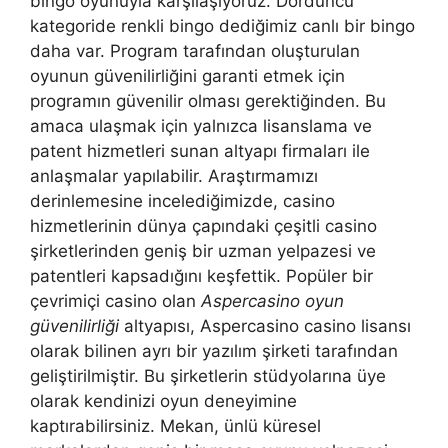
bingo oyunuyla karşılaşıyoruz. Dördüncü
kategoride renkli bingo dediğimiz canlı bir bingo
daha var. Program tarafından oluşturulan
oyunun güvenilirliğini garanti etmek için
programın güvenilir olması gerektiğinden. Bu
amaca ulaşmak için yalnızca lisanslama ve
patent hizmetleri sunan altyapı firmaları ile
anlaşmalar yapılabilir. Araştırmamızı
derinlemesine incelediğimizde, casino
hizmetlerinin dünya çapındaki çeşitli casino
şirketlerinden geniş bir uzman yelpazesi ve
patentleri kapsadığını keşfettik. Popüler bir
çevrimiçi casino olan
Aspercasino oyun
güvenilirliği
altyapısı, Aspercasino casino lisansı
olarak bilinen ayrı bir yazılım şirketi tarafından
geliştirilmiştir. Bu şirketlerin stüdyolarına üye
olarak kendinizi oyun deneyimine
kaptırabilirsiniz. Mekan, ünlü küresel