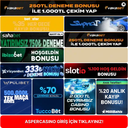
×
ASPERCASINO GİRİŞ İÇİN TIKLAYINIZ!