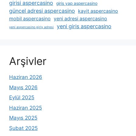
girisi aspercasino
giris yap aspercasino
güncel adresi aspercasino
kayit aspercasino
mobil aspercasino
yeni adresi aspercasino
yeni giris aspercasino
yeni aspercasino giriş adresi
Arşivler
Haziran 2026
Mayıs 2026
Eylül 2025
Haziran 2025
Mayıs 2025
Şubat 2025