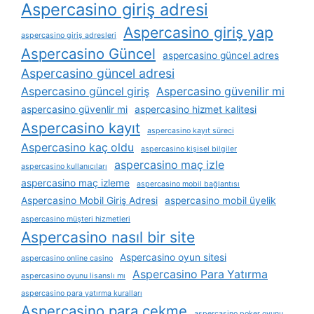
Aspercasino giriş adresi
Aspercasino giriş yap
aspercasino giriş adresleri
Aspercasino Güncel
aspercasino güncel adres
Aspercasino güncel adresi
Aspercasino güncel giriş
Aspercasino güvenilir mi
aspercasino güvenlir mi
aspercasino hizmet kalitesi
Aspercasino kayıt
aspercasino kayıt süreci
Aspercasino kaç oldu
aspercasino kişisel bilgiler
aspercasino maç izle
aspercasino kullanıcıları
aspercasino maç izleme
aspercasino mobil bağlantısı
Aspercasino Mobil Giriş Adresi
aspercasino mobil üyelik
aspercasino müşteri hizmetleri
Aspercasino nasıl bir site
Aspercasino oyun sitesi
aspercasino online casino
Aspercasino Para Yatırma
aspercasino oyunu lisanslı mı
aspercasino para yatırma kuralları
Aspercasino para çekme
aspercasino poker oyunu