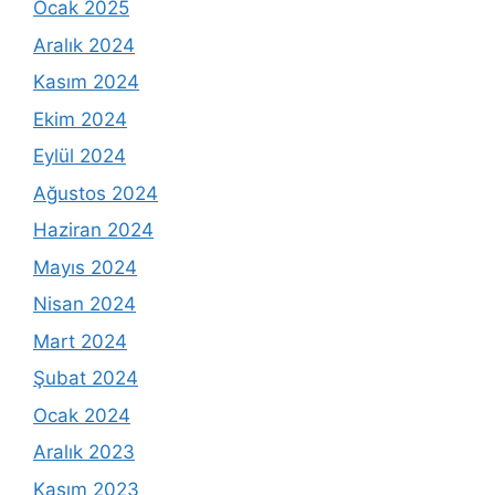
Ocak 2025
Aralık 2024
Kasım 2024
Ekim 2024
Eylül 2024
Ağustos 2024
Haziran 2024
Mayıs 2024
Nisan 2024
Mart 2024
Şubat 2024
Ocak 2024
Aralık 2023
Kasım 2023