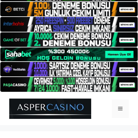
İçeriğe
atla
Menü