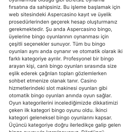
fırsatına da sahipsiniz. Bu işleme başlamak için
web sitesindeki Aspercasino kayıt ve üyelik
prosedürlerinden geçerek hesap oluşturmanız
gerekmektedir. Şu anda Aspercasino bingo,
üyelerine bingo oyunlarının oynanması için
çeşitli seçenekler sunuyor. Tüm bu bingo
oyunları aynı anda oynanır ve otomatik olarak iki
farklı kategoriye ayrılır. Profesyonel bir bingo
arayan kişi, canlı bingo oyunları sırasında size
eşlik ederek çağrılan topları gözlemlerken
sohbet etmenize olanak tanır. Casino
hizmetlerindeki slot makinesi oyunları gibi
otomatik bingo oyunları anında oyun sağlar.
Oyun kategorilerini incelediğimizde dikkatimizi
çeken ilk kategori bingo oyunu oldu. İkinci
kategori geleneksel bingo oyunlarını kapsar.
Üçüncü kategoriye doğru ilerledikçe galip gelen