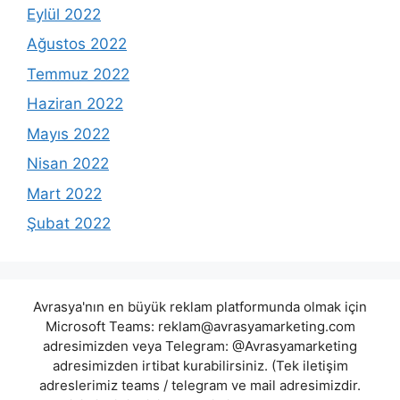
Eylül 2022
Ağustos 2022
Temmuz 2022
Haziran 2022
Mayıs 2022
Nisan 2022
Mart 2022
Şubat 2022
Avrasya'nın en büyük reklam platformunda olmak için
Microsoft Teams:
reklam@avrasyamarketing.com
adresimizden veya Telegram: @Avrasyamarketing
adresimizden irtibat kurabilirsiniz. (Tek iletişim
adreslerimiz teams / telegram ve mail adresimizdir.