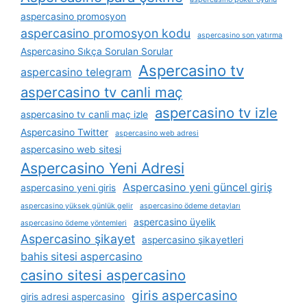
aspercasino promosyon
aspercasino promosyon kodu
aspercasino son yatırma
Aspercasino Sıkça Sorulan Sorular
Aspercasino tv
aspercasino telegram
aspercasino tv canli maç
aspercasino tv izle
aspercasino tv canli maç izle
Aspercasino Twitter
aspercasino web adresi
aspercasino web sitesi
Aspercasino Yeni Adresi
Aspercasino yeni güncel giriş
aspercasino yeni giris
aspercasino yüksek günlük gelir
aspercasino ödeme detayları
aspercasino üyelik
aspercasino ödeme yöntemleri
Aspercasino şikayet
aspercasino şikayetleri
bahis sitesi aspercasino
casino sitesi aspercasino
giris aspercasino
giris adresi aspercasino