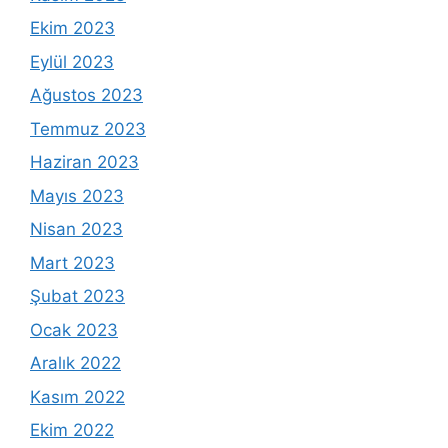
Ekim 2023
Eylül 2023
Ağustos 2023
Temmuz 2023
Haziran 2023
Mayıs 2023
Nisan 2023
Mart 2023
Şubat 2023
Ocak 2023
Aralık 2022
Kasım 2022
Ekim 2022