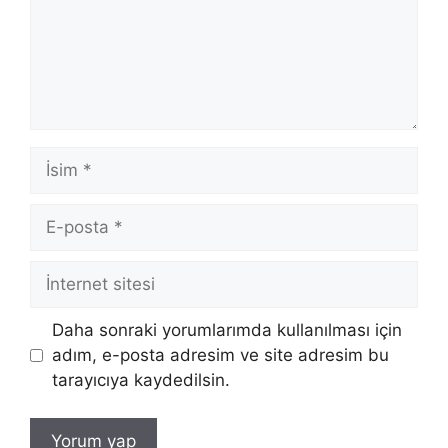
İsim
E-
posta
İnternet
sitesi
Daha sonraki yorumlarımda kullanılması için
adım, e-posta adresim ve site adresim bu
tarayıcıya kaydedilsin.