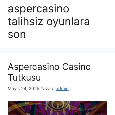
aspercasino
talihsiz oyunlara
son
Aspercasino Casino
Tutkusu
Mayıs 24, 2025
Yazarı:
admin