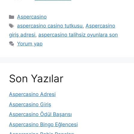
Kategoriler
Aspercasino
Etiketler
aspercasino casino tutkusu
,
Aspercasino
giriş adresi
,
aspercasino talihsiz oyunlara son
Yorum yap
Son Yazılar
Aspercasino Adresi
Aspercasino Giriş
Aspercasino Ödül Başarısı
Aspercasino Bingo Eğlencesi