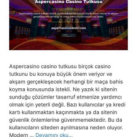
Aspercasino casino tutkusu birçok casino
tutkunu bu konuya büyük önem veriyor ve
akşam gerçekleşecek herhangi bir maça bahis
koyma konusunda istekli. Ne yazık ki sitenin
sunduğu çözümler tasarruf etmenize yardımcı
olmak için yeterli değil. Bazı kullanıcılar ya kredi
kartı kullanmaktan kaçınmakta ya da sitenin
güvenlik önlemlerine güvenmemektedir. Bu da
kullanıcıların siteden ayrılmasına neden oluyor.
Modern …
Devamını oku…