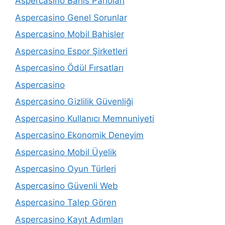
Aspercasino Bahis Panoları
Aspercasino Genel Sorunlar
Aspercasino Mobil Bahisler
Aspercasino Espor Şirketleri
Aspercasino Ödül Fırsatları
Aspercasino
Aspercasino Gizlilik Güvenliği
Aspercasino Kullanıcı Memnuniyeti
Aspercasino Ekonomik Deneyim
Aspercasino Mobil Üyelik
Aspercasino Oyun Türleri
Aspercasino Güvenli Web
Aspercasino Talep Gören
Aspercasino Kayıt Adımları