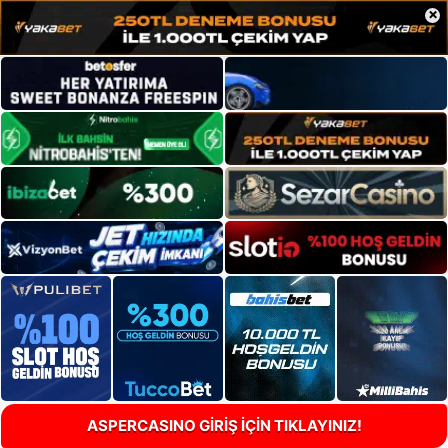
×
ASPERCASINO GİRİŞ İÇİN TIKLAYINIZ!