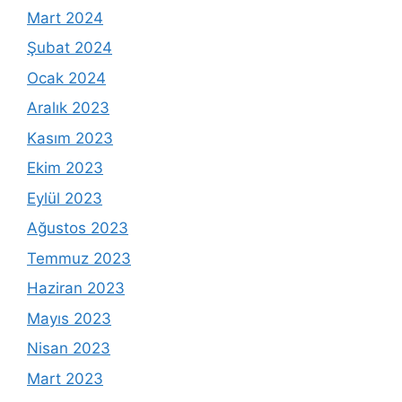
Mart 2024
Şubat 2024
Ocak 2024
Aralık 2023
Kasım 2023
Ekim 2023
Eylül 2023
Ağustos 2023
Temmuz 2023
Haziran 2023
Mayıs 2023
Nisan 2023
Mart 2023