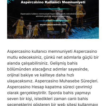
Aspercasino kullanıcı memnuniyeti Aspercasino
mutlu edeceksiniz, çünkü net adımlarla güçlü bir
alanda çalışabilirsiniz. Gelişmiş bahis
bölümünden atacağınız adımlar sayesinde,
orijinal bakiye ve kaliteye daha hızlı
ulaşacaksınız. Aspercasino Muhasebe Süreçleri.
Aspercasino Hesap kapatma süreci çevrimiçi
olarak gerçekleştirilir. Sporda bahis yapmayı
seven bir kişi, istedikleri zaman canlı bahis
seçeneklerini gösteren bir web sitesi kullanmayı