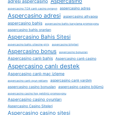
Aspercasino
adresi aspercasino
aspercasino adres
aspercasino 7/24 canlı casino oynayın
Aspercasino adresi
aspercasino altyapısı
aspercasino bahis
aspercasino bahis karşılama promosyonu
aspercasino bahis oranları
Aspercasino Bahis Sitesi
aspercasino bahis sitesine giriş
aspercasino bilgileri
Aspercasino bonus
aspercasino bonusları
Aspercasino canlı bahis
Aspercasino canlı casino
Aspercasino canlı destek
Aspercasino canlı maç izleme
aspercasino canlı yardım
aspercasino canlı oyun reklamı
aspercasino casino bonusları
aspercasino casino bölümü
aspercasino casino hoş geldiniz promosyonu
Aspercasino casino oyunları
Aspercasino Casino Siteleri
Aspercasino casino sitesi