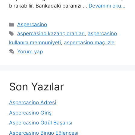
bırakabilir. Bankadaki paranızı …
Devamını oku…
Kategoriler
Aspercasino
Etiketler
aspercasino kazanç oranları
,
aspercasino
kullanıcı memnuniyeti
,
aspercasino maç izle
Yorum yap
Son Yazılar
Aspercasino Adresi
Aspercasino Giriş
Aspercasino Ödül Başarısı
Aspercasino Bingo Eğlencesi