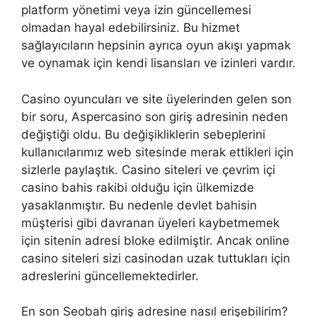
platform yönetimi veya izin güncellemesi
olmadan hayal edebilirsiniz. Bu hizmet
sağlayıcıların hepsinin ayrıca oyun akışı yapmak
ve oynamak için kendi lisansları ve izinleri vardır.
Casino oyuncuları ve site üyelerinden gelen son
bir soru, Aspercasino son giriş adresinin neden
değiştiği oldu. Bu değişikliklerin sebeplerini
kullanıcılarımız web sitesinde merak ettikleri için
sizlerle paylaştık. Casino siteleri ve çevrim içi
casino bahis rakibi olduğu için ülkemizde
yasaklanmıştır. Bu nedenle devlet bahisin
müşterisi gibi davranan üyeleri kaybetmemek
için sitenin adresi bloke edilmiştir. Ancak online
casino siteleri sizi casinodan uzak tuttukları için
adreslerini güncellemektedirler.
En son Seobah giriş adresine nasıl erişebilirim?