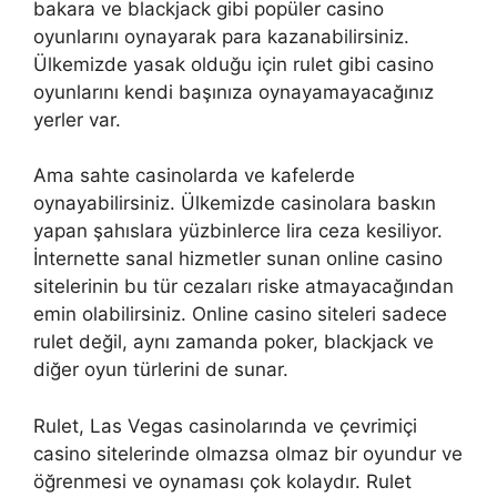
bakara ve blackjack gibi popüler casino
oyunlarını oynayarak para kazanabilirsiniz.
Ülkemizde yasak olduğu için rulet gibi casino
oyunlarını kendi başınıza oynayamayacağınız
yerler var.
Ama sahte casinolarda ve kafelerde
oynayabilirsiniz. Ülkemizde casinolara baskın
yapan şahıslara yüzbinlerce lira ceza kesiliyor.
İnternette sanal hizmetler sunan online casino
sitelerinin bu tür cezaları riske atmayacağından
emin olabilirsiniz. Online casino siteleri sadece
rulet değil, aynı zamanda poker, blackjack ve
diğer oyun türlerini de sunar.
Rulet, Las Vegas casinolarında ve çevrimiçi
casino sitelerinde olmazsa olmaz bir oyundur ve
öğrenmesi ve oynaması çok kolaydır. Rulet