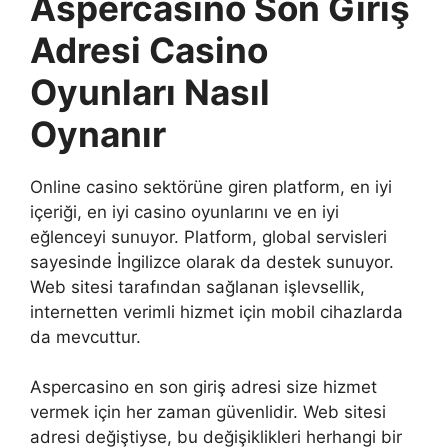
Aspercasino Son Giriş
Adresi Casino
Oyunları Nasıl
Oynanır
Online casino sektörüne giren platform, en iyi
içeriği, en iyi casino oyunlarını ve en iyi
eğlenceyi sunuyor. Platform, global servisleri
sayesinde İngilizce olarak da destek sunuyor.
Web sitesi tarafından sağlanan işlevsellik,
internetten verimli hizmet için mobil cihazlarda
da mevcuttur.
Aspercasino en son giriş adresi size hizmet
vermek için her zaman güvenlidir. Web sitesi
adresi değiştiyse, bu değişiklikleri herhangi bir