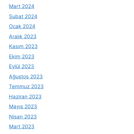
Mart 2024
Şubat 2024
Ocak 2024
Aralık 2023
Kasım 2023
Ekim 2023
Eylül 2023
Ağustos 2023
Temmuz 2023
Haziran 2023
Mayıs 2023
Nisan 2023
Mart 2023