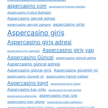
aspercasino com
aspercasino finansal i̇şlemleri
Aspercasino Futbol Bahisleri
Aspercasino gerçek adresi
aspercasino girisi
aspercasino gerçek zamanlı
Aspercasino giriş
Aspercasino giriş adresi
Aspercasino giriş yap
aspercasino giriş adresleri
Aspercasino Güncel
aspercasino güncel adres
Aspercasino güncel adresi
Aspercasino güncel giriş
Aspercasino güvenilir mi
aspercasino güvenlir mi
aspercasino hizmet kalitesi
Aspercasino kayıt
aspercasino kayıt süreci
Aspercasino kaç oldu
aspercasino kişisel bilgiler
aspercasino maç izle
aspercasino kullanıcıları
aspercasino maç izleme
aspercasino mobil bağlantısı
Aspercasino Mobil Giriş Adresi
aspercasino mobil üyelik