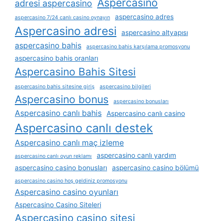
Aspercasino
adresi aspercasino
aspercasino adres
aspercasino 7/24 canlı casino oynayın
Aspercasino adresi
aspercasino altyapısı
aspercasino bahis
aspercasino bahis karşılama promosyonu
aspercasino bahis oranları
Aspercasino Bahis Sitesi
aspercasino bahis sitesine giriş
aspercasino bilgileri
Aspercasino bonus
aspercasino bonusları
Aspercasino canlı bahis
Aspercasino canlı casino
Aspercasino canlı destek
Aspercasino canlı maç izleme
aspercasino canlı yardım
aspercasino canlı oyun reklamı
aspercasino casino bonusları
aspercasino casino bölümü
aspercasino casino hoş geldiniz promosyonu
Aspercasino casino oyunları
Aspercasino Casino Siteleri
Aspercasino casino sitesi