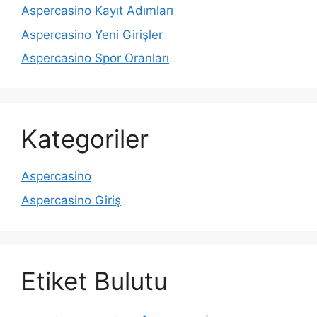
Aspercasino Kayıt Adımları
Aspercasino Yeni Girişler
Aspercasino Spor Oranları
Kategoriler
Aspercasino
Aspercasino Giriş
Etiket Bulutu